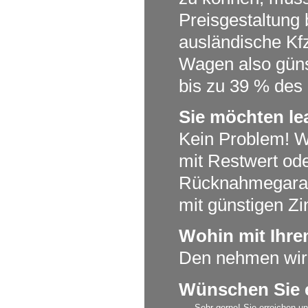
Preisgestaltung 
ausländische Kfz
Wagen also güns
bis zu 39 % de
Sie möchten le
Kein Problem! W
mit Restwert od
Rücknahmegarant
mit günstigen Zi
Wohin mit Ihr
Den nehmen wir 
Wünschen Sie e
Sehr gerne! Sie erreichen u